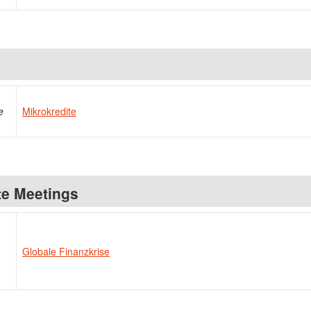
e
Mikrokredite
te Meetings
Globale Finanzkrise