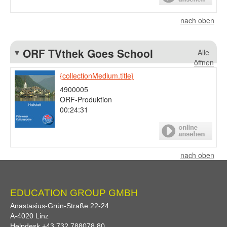
nach oben
ORF TVthek Goes School
Alle
öffnen
{collectionMedium.title}
4900005
ORF-Produktion
00:24:31
nach oben
EDUCATION GROUP GMBH
Anastasius-Grün-Straße 22-24
A-
4020
Linz
Helpdesk
+43 732 788078 80