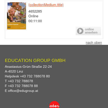
{collectionMedium.title}
4652285
Online
00:11:00
nach oben
EDUCATION GROUP GMBH
Anastasius-Grün-Straße 22-24
A-
4020
Linz
Helpdesk
+43 732 788078 80
T
+43 732 788078
F
+43 732 788078 88
E
office@edugroup.at