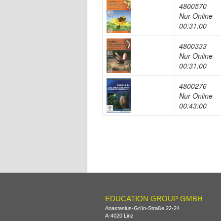
4800570
Nur Online
00:31:00
4800333
Nur Online
00:31:00
4800276
Nur Online
00:43:00
EDUCATION GROUP GMBH
Anastasius-Grün-Straße 22-24
A-
4020
Linz