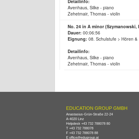
Detailinfo:
Avenhaus, Silke - piano
Zehetmair, Thomas - violin
No. 24 in A minor (Szymanowski, 
Dauer:
00:06:56
Eignung:
08. Schulstufe > Hören &
Detailinfo:
Avenhaus, Silke - piano
Zehetmair, Thomas - violin
EDUCATION GROUP GMBH
Anastasius-Grün-Straße 22-24
A-
4020
Linz
Helpdesk
+43 732 788078 80
T
+43 732 788078
F
+43 732 788078 88
E
office@edugroup.at