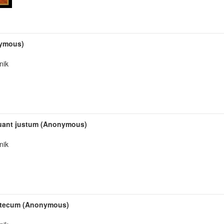
nymous)
nik
pluant justum (Anonymous)
nik
s tecum (Anonymous)