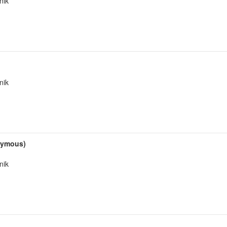
nik
nik
onymous)
nik