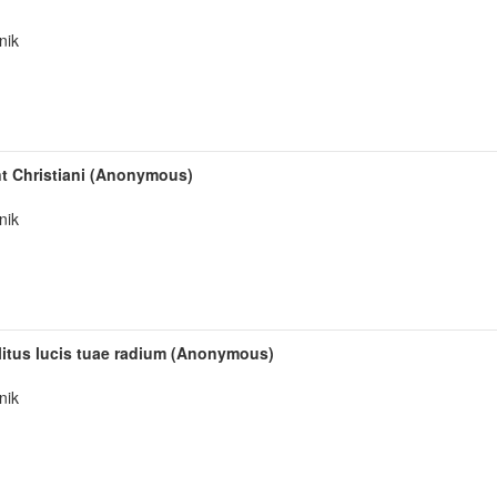
nik
nt Christiani (Anonymous)
nik
aelitus lucis tuae radium (Anonymous)
nik