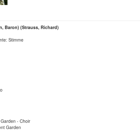
n, Baron) (Strauss, Richard)
ente: Stimme
no
Garden - Choir
ent Garden