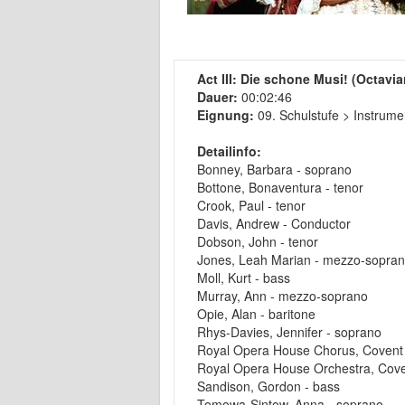
Act III: Die schone Musi! (Octavia
Dauer:
00:02:46
Eignung:
09. Schulstufe > Instrum
Detailinfo:
Bonney, Barbara - soprano
Bottone, Bonaventura - tenor
Crook, Paul - tenor
Davis, Andrew - Conductor
Dobson, John - tenor
Jones, Leah Marian - mezzo-sopra
Moll, Kurt - bass
Murray, Ann - mezzo-soprano
Opie, Alan - baritone
Rhys-Davies, Jennifer - soprano
Royal Opera House Chorus, Covent 
Royal Opera House Orchestra, Cov
Sandison, Gordon - bass
Tomowa-Sintow, Anna - soprano