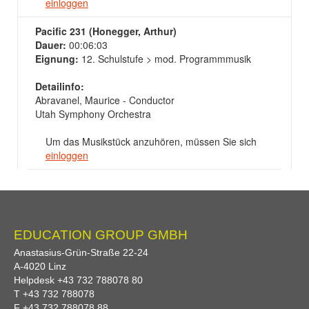
einloggen
Pacific 231 (Honegger, Arthur)
Dauer:
00:06:03
Eignung:
12. Schulstufe > mod. Programmmusik
Detailinfo:
Abravanel, Maurice - Conductor
Utah Symphony Orchestra
Um das Musikstück anzuhören, müssen Sie sich
einloggen
EDUCATION GROUP GMBH
Anastasius-Grün-Straße 22-24
A-
4020
Linz
Helpdesk
+43 732 788078 80
T
+43 732 788078
F
+43 732 788078 88