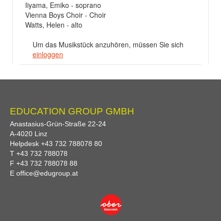
Iiyama, Emiko - soprano
Vienna Boys Choir - Choir
Watts, Helen - alto
Um das Musikstück anzuhören, müssen Sie sich
einloggen
EDUCATION GROUP GMBH
Anastasius-Grün-Straße 22-24
A-
4020
Linz
Helpdesk
+43 732 788078 80
T
+43 732 788078
F
+43 732 788078 88
E
office@edugroup.at