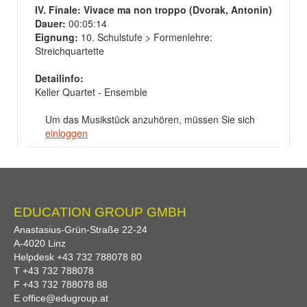
IV. Finale: Vivace ma non troppo (Dvorak, Antonin)
Dauer:
00:05:14
Eignung:
10. Schulstufe > Formenlehre:
Streichquartette
Detailinfo:
Keller Quartet - Ensemble
Um das Musikstück anzuhören, müssen Sie sich
einloggen
EDUCATION GROUP GMBH
Anastasius-Grün-Straße 22-24
A-
4020
Linz
Helpdesk
+43 732 788078 80
T
+43 732 788078
F
+43 732 788078 88
E
office@edugroup.at