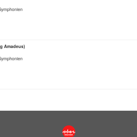
: Symphonien
ang Amadeus)
: Symphonien