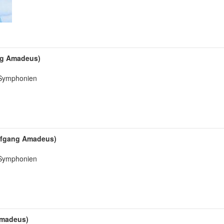
ang Amadeus)
: Symphonien
olfgang Amadeus)
: Symphonien
Amadeus)