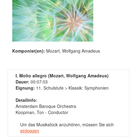
Komponist(en):
Mozart, Wolfgang Amadeus
I. Molto allegro (Mozart, Wolfgang Amadeus)
Dauer:
00:07:03
Eignung:
11. Schulstufe > Klassik: Symphonien
Detailinfo:
Amsterdam Baroque Orchestra
Koopman, Ton - Conductor
Um das Musikstück anzuhören, müssen Sie sich
einloggen