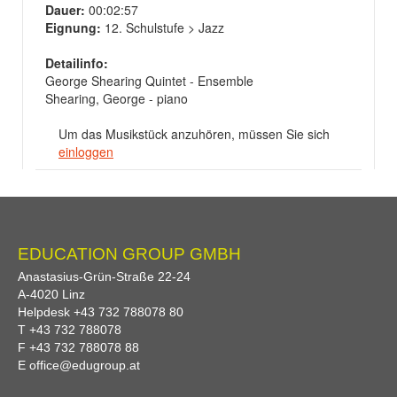
Dauer:
00:02:57
Eignung:
12. Schulstufe > Jazz
Detailinfo:
George Shearing Quintet - Ensemble
Shearing, George - piano
Um das Musikstück anzuhören, müssen Sie sich
einloggen
EDUCATION GROUP GMBH
Anastasius-Grün-Straße 22-24
A-
4020
Linz
Helpdesk
+43 732 788078 80
T
+43 732 788078
F
+43 732 788078 88
E
office@edugroup.at