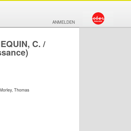
ANMELDEN
EQUIN, C. /
ssance)
h Morley, Thomas