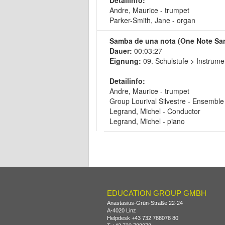
Detailinfo:
Andre, Maurice - trumpet
Parker-Smith, Jane - organ
Samba de una nota (One Note Samb
Dauer:
00:03:27
Eignung:
09. Schulstufe > Instrume
Detailinfo:
Andre, Maurice - trumpet
Group Lourival Silvestre - Ensemble
Legrand, Michel - Conductor
Legrand, Michel - piano
EDUCATION GROUP GMBH
Anastasius-Grün-Straße 22-24
A-
4020
Linz
Helpdesk
+43 732 788078 80