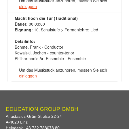
Um das Musikstück anzuhören, müssen Sie sich
einloggen
Macht hoch die Tur (Traditional)
Dauer:
00:03:00
Eignung:
10. Schulstufe > Formenlehre: Lied
Detailinfo:
Bohme, Frank - Conductor
Kowalski, Jochen - counter-tenor
Philharmonic Art Ensemble - Ensemble
Um das Musikstück anzuhören, müssen Sie sich
einloggen
EDUCATION GROUP GMBH
Anastasius-Grün-Straße 22-24
A-
4020
Linz
Helpdesk
+43 732 788078 80