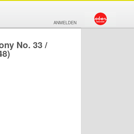
ANMELDEN
y No. 33 /
48)