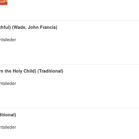
thful) (Wade, John Francis)
tslieder
rn the Holy Child) (Traditional)
tslieder
itional)
tslieder