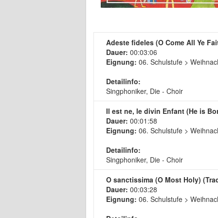
Adeste fideles (O Come All Ye Fai
Dauer:
00:03:06
Eignung:
06. Schulstufe > Weihnach
Detailinfo:
Singphoniker, Die - Choir
Il est ne, le divin Enfant (He is Bo
Dauer:
00:01:58
Eignung:
06. Schulstufe > Weihnach
Detailinfo:
Singphoniker, Die - Choir
O sanctissima (O Most Holy) (Trad
Dauer:
00:03:28
Eignung:
06. Schulstufe > Weihnach