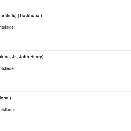
e Bells) (Traditional)
tslieder
kins, Jr., John Henry)
tslieder
ional)
tslieder