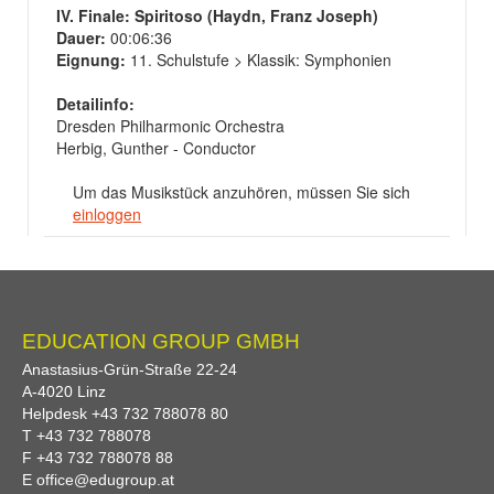
IV. Finale: Spiritoso (Haydn, Franz Joseph)
Dauer:
00:06:36
Eignung:
11. Schulstufe > Klassik: Symphonien
Detailinfo:
Dresden Philharmonic Orchestra
Herbig, Gunther - Conductor
Um das Musikstück anzuhören, müssen Sie sich
einloggen
EDUCATION GROUP GMBH
Anastasius-Grün-Straße 22-24
A-
4020
Linz
Helpdesk
+43 732 788078 80
T
+43 732 788078
F
+43 732 788078 88
E
office@edugroup.at