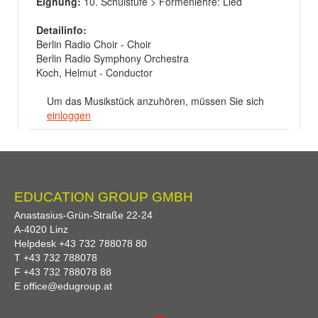
Eignung:
10. Schulstufe > Formenlehre: Lied
Detailinfo:
Berlin Radio Choir - Choir
Berlin Radio Symphony Orchestra
Koch, Helmut - Conductor
Um das Musikstück anzuhören, müssen Sie sich
einloggen
EDUCATION GROUP GMBH
Anastasius-Grün-Straße 22-24
A-
4020
Linz
Helpdesk
+43 732 788078 80
T
+43 732 788078
F
+43 732 788078 88
E
office@edugroup.at