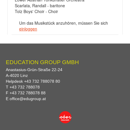
Scarlata, Randall - baritone
Tolz Boys' Choir - Choir
Um das Musikstück anzuhören, müssen Sie sich
einloggen
EDUCATION GROUP GMBH
Anastasius-Grün-Straße 22-24
A-
4020
Linz
Helpdesk
+43 732 788078 80
T
+43 732 788078
F
+43 732 788078 88
E
office@edugroup.at