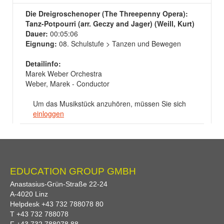
Die Dreigroschenoper (The Threepenny Opera):
Tanz-Potpourri (arr. Geczy and Jager) (Weill, Kurt)
Dauer:
00:05:06
Eignung:
08. Schulstufe > Tanzen und Bewegen
Detailinfo:
Marek Weber Orchestra
Weber, Marek - Conductor
Um das Musikstück anzuhören, müssen Sie sich
einloggen
EDUCATION GROUP GMBH
Anastasius-Grün-Straße 22-24
A-
4020
Linz
Helpdesk
+43 732 788078 80
T
+43 732 788078