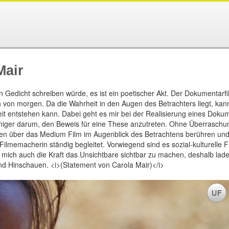
Mair
n Gedicht schreiben würde, es ist ein poetischer Akt. Der Dokumentarfi
n von morgen. Da die Wahrheit in den Augen des Betrachters liegt, ka
 entstehen kann. Dabei geht es mir bei der Realisierung eines Dokume
ger darum, den Beweis für eine These anzutreten. Ohne Überraschung
n über das Medium Film im Augenblick des Betrachtens berühren und 
Filmemacherin ständig begleitet. Vorwiegend sind es sozial-kulturelle 
r mich auch die Kraft das Unsichtbare sichtbar zu machen, deshalb lad
d Hinschauen. <i>(Statement von Carola Mair)</i>