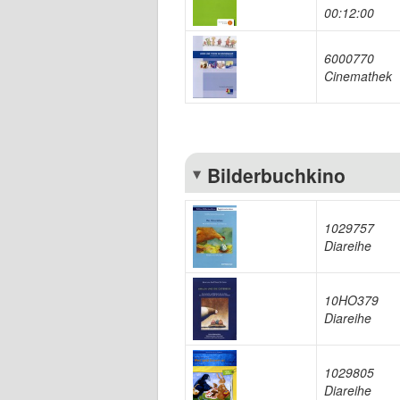
00:12:00
6000770
Cinemathek
Bilderbuchkino
1029757
Diareihe
10HO379
Diareihe
1029805
Diareihe