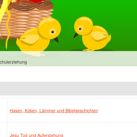
chulerziehung
Hasen, Küken, Lämmer und Bibelgeschichten
Jesu Tod und Auferstehung