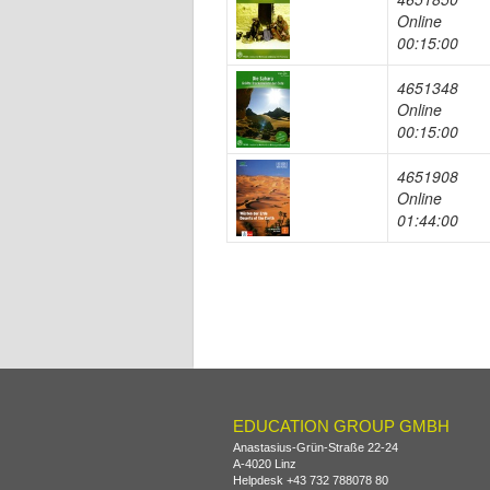
Online
00:15:00
4651348
Online
00:15:00
4651908
Online
01:44:00
EDUCATION GROUP GMBH
Anastasius-Grün-Straße 22-24
A-
4020
Linz
Helpdesk
+43 732 788078 80