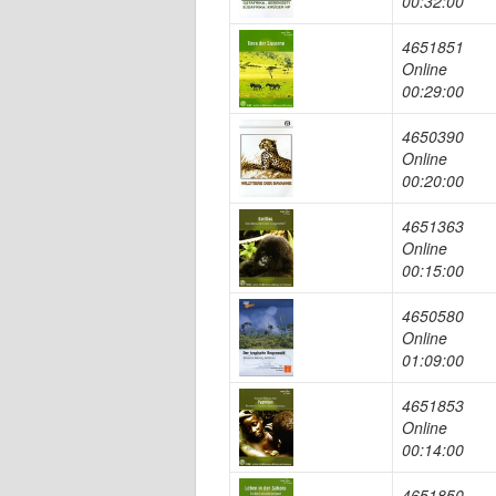
00:32:00
4651851
Online
00:29:00
4650390
Online
00:20:00
4651363
Online
00:15:00
4650580
Online
01:09:00
4651853
Online
00:14:00
4651850