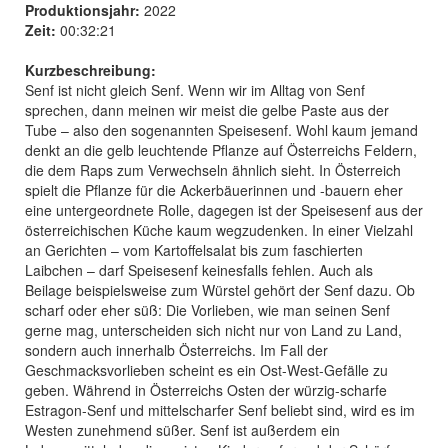
Produktionsjahr:
2022
Zeit:
00:32:21
Kurzbeschreibung:
Senf ist nicht gleich Senf. Wenn wir im Alltag von Senf
sprechen, dann meinen wir meist die gelbe Paste aus der
Tube – also den sogenannten Speisesenf. Wohl kaum jemand
denkt an die gelb leuchtende Pflanze auf Österreichs Feldern,
die dem Raps zum Verwechseln ähnlich sieht. In Österreich
spielt die Pflanze für die Ackerbäuerinnen und -bauern eher
eine untergeordnete Rolle, dagegen ist der Speisesenf aus der
österreichischen Küche kaum wegzudenken. In einer Vielzahl
an Gerichten – vom Kartoffelsalat bis zum faschierten
Laibchen – darf Speisesenf keinesfalls fehlen. Auch als
Beilage beispielsweise zum Würstel gehört der Senf dazu. Ob
scharf oder eher süß: Die Vorlieben, wie man seinen Senf
gerne mag, unterscheiden sich nicht nur von Land zu Land,
sondern auch innerhalb Österreichs. Im Fall der
Geschmacksvorlieben scheint es ein Ost-West-Gefälle zu
geben. Während in Österreichs Osten der würzig-scharfe
Estragon-Senf und mittelscharfer Senf beliebt sind, wird es im
Westen zunehmend süßer. Senf ist außerdem ein