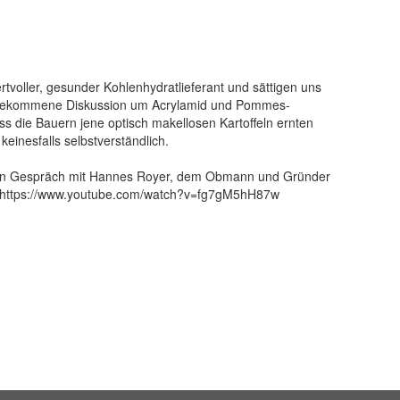
ertvoller, gesunder Kohlenhydratlieferant und sättigen uns
ufgekommene Diskussion um Acrylamid und Pommes-
s die Bauern jene optisch makellosen Kartoffeln ernten
keinesfalls selbstverständlich.
ein Gespräch mit Hannes Royer, dem Obmann und Gründer
ier: https://www.youtube.com/watch?v=fg7gM5hH87w