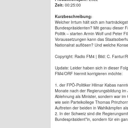
Zeit:
00:25:00
Kurzbeschreibung:
Welcher Irrtum hält sich am hartnäckig
Bundespräsidenten? Mit genau dieser F
Politik – starten Armin Wolf und Peter 
Voraussetzungen kann das Staatsoberh
Nationalrat auflösen? Und welche Konseq
Copyright: Radio FM4 | Bild: C. Fantur
Update: Leider haben sich in dieser Fol
FM4/ORF hiermit korrigieren möchte:
1. der FPÖ-Politiker Hilmar Kabas nannt
Monate nach der Regierungsbildung im J
Ablehnung als Minister, sondern war im 
wie sein Parteikollege Thomas Prinzhorn
Auftreten der beiden in Wahlkämpfen als
2. In der Schweiz sind die Regierungsmit
Bundespräsident*in, sondern für ein gan