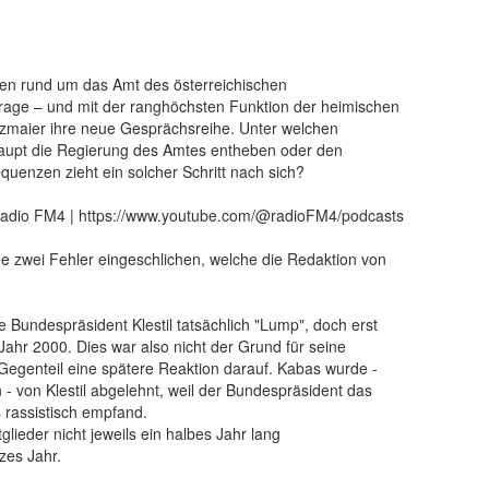
sten rund um das Amt des österreichischen
rage – und mit der ranghöchsten Funktion der heimischen
Filzmaier ihre neue Gesprächsreihe. Unter welchen
aupt die Regierung des Amtes entheben oder den
uenzen zieht ein solcher Schritt nach sich?
/Radio FM4 | https://www.youtube.com/@radioFM4/podcasts
ge zwei Fehler eingeschlichen, welche die Redaktion von
e Bundespräsident Klestil tatsächlich "Lump", doch erst
ahr 2000. Dies war also nicht der Grund für seine
Gegenteil eine spätere Reaktion darauf. Kabas wurde -
 - von Klestil abgelehnt, weil der Bundespräsident das
 rassistisch empfand.
glieder nicht jeweils ein halbes Jahr lang
zes Jahr.