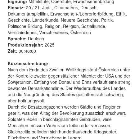
Eignung:
Mittelstufe, Oberstufe, Erwachsenenbildung
Einsatz:
20./ 21. Jhdt., Cinemathek, Deutsch,
Dokumentarspielfilm, Erwachsenen-/Lehrerfortbildung, Ethik,
Geschichte, Länderkunde, Neuere Geschichte, Politik,
Politische Bildung, Religion, Religion, Sozialkunde,
Verschiedenes, Verschiedenes, Österreich
Sprache:
Deutsch
Produktionsjahr:
2025
Zeit:
00:46:00
Kurzbeschreibung:
Nach dem Ende des Zweiten Weltkriegs steht Österreich unter
der Kontrolle zweier gegensätzlicher Mächte: der USA und der
Sowjetunion. Entlang von Donau und Enns verläuft eine streng
bewachte Demarkationslinie. Der Wiederaufbau des Landes
und die Neugründung des Staates gestalten sich schwierig,
aber hoffnungsvoll.
Durch die Besatzungszonen werden Städte und Regionen
geteilt, was den Alltag der Bevölkerung zusätzlich erschwert.
Soldaten leben in beschlagnahmten Gebäuden, viele
Menschen müssen Wohnraum teilen oder verlassen.
Gleichzeitig befinden sich hunderttausende Kriegsopfer,
Flüchtlinge und Vertriebene in Lagern.