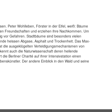
en. Peter Wohlleben, Förster in der Eifel, weiß: Bäume
ssen Freundschaften und erziehen ihre Nachkommen. Um
tig vor Gefahren. Stadtbäume sind besonders vielen
einde heissen Abgase, Asphalt und Trockenheit. Das Max-
 hat die ausgeklügelten Verteidigungsmechanismen von
rkennt auch die Naturwissenschaft deren heilende
rt die Berliner Charité auf ihrer Intensivstation einen
rlebenskünstler. Der andere Einblick in den Wald und seine