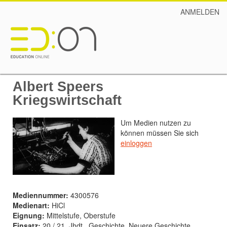
ANMELDEN
Albert Speers
Kriegswirtschaft
Um Medien nutzen zu
können müssen Sie sich
einloggen
Mediennummer:
4300576
Medienart:
HiCl
Eignung:
Mittelstufe, Oberstufe
Einsatz:
20./ 21. Jhdt., Geschichte, Neuere Geschichte