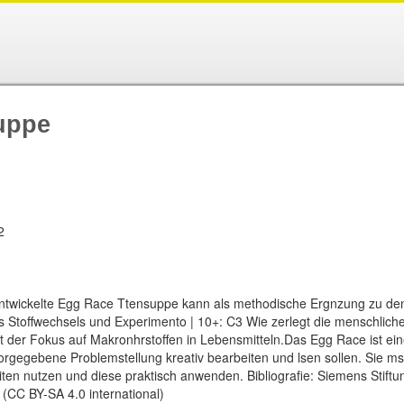
uppe
2
ntwickelte Egg Race Ttensuppe kann als methodische Ergnzung zu den
es Stoffwechsels und Experimento | 10+: C3 Wie zerlegt die menschlic
iegt der Fokus auf Makronhrstoffen in Lebensmitteln.Das Egg Race ist e
rgegebene Problemstellung kreativ bearbeiten und lsen sollen. Sie msse
iten nutzen und diese praktisch anwenden. Bibliografie: Siemens Stif
(CC BY-SA 4.0 international)