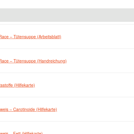
Race – Tütensuppe (Arbeitsblatt)
Race – Tütensuppe (Handreichung)
tsstoffe (Hilfekarte)
eis – Carotinoide (Hilfekarte)
eis – Fett (Hilfekarte)