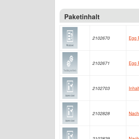
Paketinhalt
2102670
Egg 
2102671
Egg 
2102703
Inhal
2102828
Nachw
2102829
Nachw