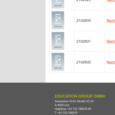
2102830
Nachw
2102831
Nachw
2102832
Nachw
EDUCATION GROUP GMBH
Anastasius-Grün-Straße 22-24
A-
4020
Linz
Helpdesk
+43 732 788078 80
T
+43 732 788078