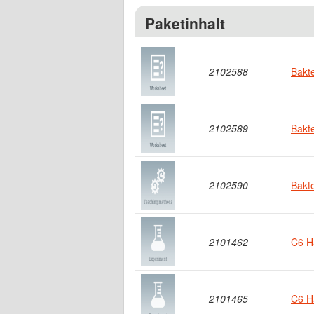
Paketinhalt
2102588
Bakte
2102589
Bakte
2102590
Bakte
2101462
C6 H
2101465
C6 H