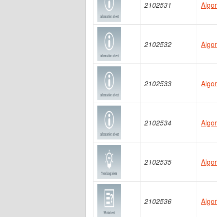
2102531
Algor
2102532
Algor
2102533
Algor
2102534
Algo
2102535
Algo
2102536
Algor