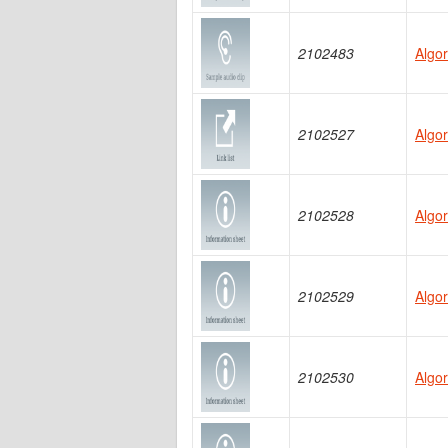
2102483
Algo
2102527
Algor
2102528
Algor
2102529
Algo
2102530
Algor