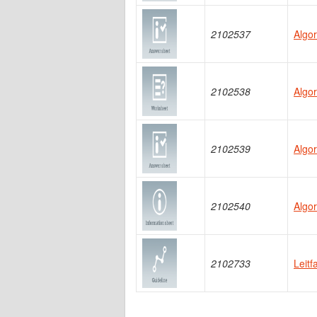
2102537
Algor
2102538
Algor
2102539
Algor
2102540
Algor
2102733
Leit