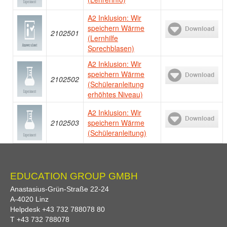
A2 Inklusion: Wir
speichern Wärme
2102501
(Lernhilfe
Sprechblasen)
A2 Inklusion: Wir
speichern Wärme
2102502
(Schüleranleitung
erhöhtes Niveau)
A2 Inklusion: Wir
2102503
speichern Wärme
(Schüleranleitung)
EDUCATION GROUP GMBH
Anastasius-Grün-Straße 22-24
A-
4020
Linz
Helpdesk
+43 732 788078 80
T
+43 732 788078