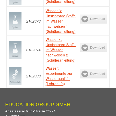
(Schüleranleitung)
Wasser 3:
Unsichtbare Stoffe
2102073
im Wasser
nachweisen 1
(Schüleranleitung)
Wasser 4:
Unsichtbare Stoffe
2102074
im Wasser
nachweisen 2
(Schüleranleitung)
Wasser:
Experimente zur
2102086
Wasserqualität
(Lehrerinfo)
EDUCATION GROUP GMBH
Anastasius-Grün-Straße 22-24