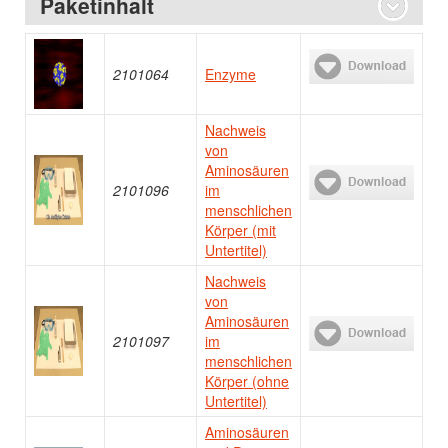
Paketinhalt
2101064
Enzyme
Nachweis
von
Aminosäuren
2101096
im
menschlichen
Körper (mit
Untertitel)
Nachweis
von
Aminosäuren
2101097
im
menschlichen
Körper (ohne
Untertitel)
Aminosäuren