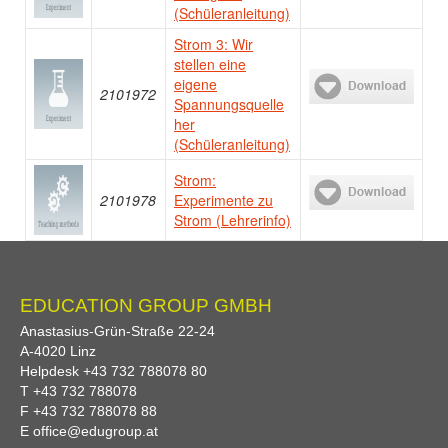
(Schüleranleitung)
Strom 3: Wir
stellen eine
eigene
2101972
Spannungsquelle
her
(Schüleranleitung)
Strom:
2101978
Experimente zu
Strom (Lehrerinfo)
EDUCATION GROUP GMBH
Anastasius-Grün-Straße 22-24
A-
4020
Linz
Helpdesk
+43 732 788078 80
T
+43 732 788078
F
+43 732 788078 88
E
office@edugroup.at